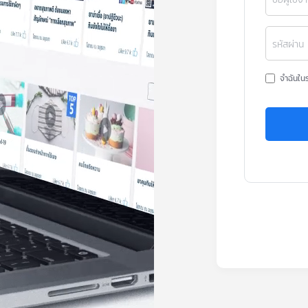
รหัสผ่าน
จำฉันใน