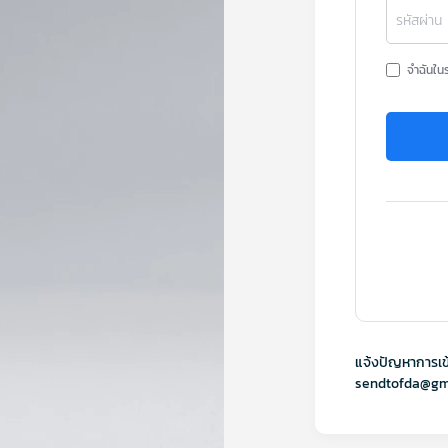
รหัสผ่าน
จำฉันใน
แจ้งปัญหาการเข
sendtofda@gm