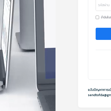
รหัสผ่าน
จำฉันใน
แจ้งปัญหาการเข
sendtofda@gm