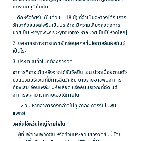
กดระบบภูมิคุ้มกัน
- เด็กหรือวัยรุ่น (6 เดือน – 18 ปี) ที่จำเป็นจะต้องได้รับการ
รักษาด้วยแอสไพรินเป็นประจำจะมีความเสี่ยงสูงต่อการ
ป่วยเป็น Reye\\\\\\\'s Syndrome หากป่วยเป็นไข้หวัดใหญ่
2. บุคลากรทางการแพทย์ หรือบุคคลที่มีโอกาสสัมผัสกับผู้
เป็นโรค
3. ประชาชนทั่วไปที่ต้องการฉีด
อาการที่อาจเกิดหลังจากได้รับวัคซีน เช่น ปวดเมื่อยตามตัว
ปวดบวมบริเวณที่มีการฉีดวัคซีน บางรายอาจพบอาการ
ท้องเสีย
อ่อนเพลีย
มี
ห้อเลือด
หรือ
คัน
บริเวณที่ฉีด แต่
อาการจะสามารถหายเองได้ภายใน
1 – 2 วัน หาก
อาการ
ดังกล่าวไม่ทุเลาลง ควรรีบไปพบ
แพทย์
วัคซีนไข้หวัดใหญ่ห้ามให้ใน
1. ผู้ที่
แพ้ยา
/แพ้
วัคซีน
หรือส่วนประกอบของ
วัคซีน
นี้ โดย