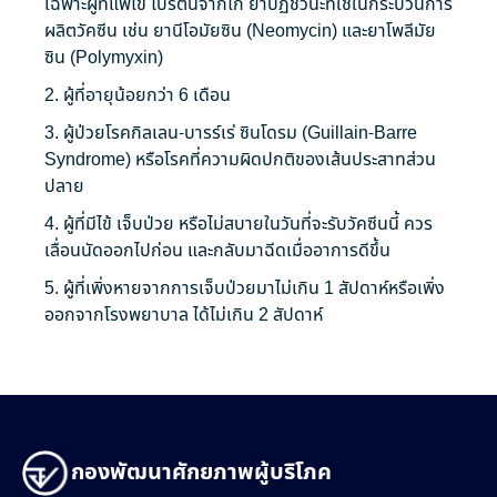
เฉพาะผู้ที่แพ้ไข่
โปรตีน
จากไก่
ยาปฏิชีวนะ
ที่ใช้ในกระบวนการ
ผลิต
วัคซีน
เช่น ยานีโอมัยซิน (
Neomycin
) และยาโพลีมัย
ซิน (Polymyxin)
2. ผู้ที่อายุน้อยกว่า 6 เดือน
3. ผู้ป่วย
โรค
กิลเลน-บารร์เร่ ซินโดรม (Guillain-Barre
Syndrome) หรือโรคที่ความผิดปกติของเส้นประสาทส่วน
ปลาย
4. ผู้ที่มีไข้
เจ็บ
ป่วย หรือไม่สบายในวันที่จะรับวัคซีนนี้ ควร
เลื่อนนัดออกไปก่อน และกลับมาฉีดเมื่อ
อาการ
ดีขึ้น
5. ผู้ที่เพิ่งหายจากการเจ็บป่วยมาไม่เกิน 1 สัปดาห์หรือเพิ่ง
ออกจาก
โรงพยาบาล
ได้ไม่เกิน 2 สัปดาห์
กองพัฒนาศักยภาพผู้บริโภค