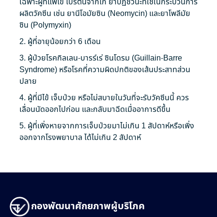
เฉพาะผู้ที่แพ้ไข่
โปรตีน
จากไก่
ยาปฏิชีวนะ
ที่ใช้ในกระบวนการ
ผลิต
วัคซีน
เช่น ยานีโอมัยซิน (
Neomycin
) และยาโพลีมัย
ซิน (Polymyxin)
2. ผู้ที่อายุน้อยกว่า 6 เดือน
3. ผู้ป่วย
โรค
กิลเลน-บารร์เร่ ซินโดรม (Guillain-Barre
Syndrome) หรือโรคที่ความผิดปกติของเส้นประสาทส่วน
ปลาย
4. ผู้ที่มีไข้
เจ็บ
ป่วย หรือไม่สบายในวันที่จะรับวัคซีนนี้ ควร
เลื่อนนัดออกไปก่อน และกลับมาฉีดเมื่อ
อาการ
ดีขึ้น
5. ผู้ที่เพิ่งหายจากการเจ็บป่วยมาไม่เกิน 1 สัปดาห์หรือเพิ่ง
ออกจาก
โรงพยาบาล
ได้ไม่เกิน 2 สัปดาห์
กองพัฒนาศักยภาพผู้บริโภค