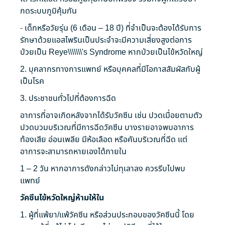
กดระบบภูมิคุ้มกัน
- เด็กหรือวัยรุ่น (6 เดือน – 18 ปี) ที่จำเป็นจะต้องได้รับการ
รักษาด้วยแอสไพรินเป็นประจำจะมีความเสี่ยงสูงต่อการ
ป่วยเป็น Reye\\\\\\\'s Syndrome หากป่วยเป็นไข้หวัดใหญ่
2. บุคลากรทางการแพทย์ หรือบุคคลที่มีโอกาสสัมผัสกับผู้
เป็นโรค
3. ประชาชนทั่วไปที่ต้องการฉีด
อาการที่อาจเกิดหลังจากได้รับวัคซีน เช่น ปวดเมื่อยตามตัว
ปวดบวมบริเวณที่มีการฉีดวัคซีน บางรายอาจพบอาการ
ท้องเสีย
อ่อนเพลีย
มี
ห้อเลือด
หรือ
คัน
บริเวณที่ฉีด แต่
อาการจะสามารถหายเองได้ภายใน
1 – 2 วัน หาก
อาการ
ดังกล่าวไม่ทุเลาลง ควรรีบไปพบ
แพทย์
วัคซีนไข้หวัดใหญ่ห้ามให้ใน
1. ผู้ที่
แพ้ยา
/แพ้
วัคซีน
หรือส่วนประกอบของ
วัคซีน
นี้ โดย