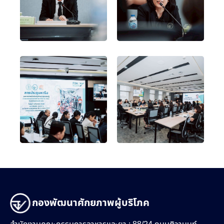
กองพัฒนาศักยภาพผู้บริโภค