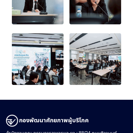
กองพัฒนาศักยภาพผู้บริโภค