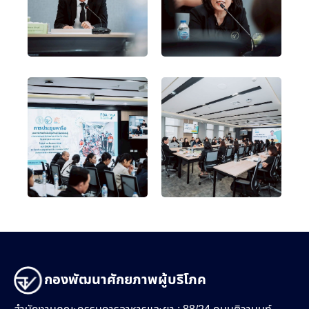
กองพัฒนาศักยภาพผู้บริโภค