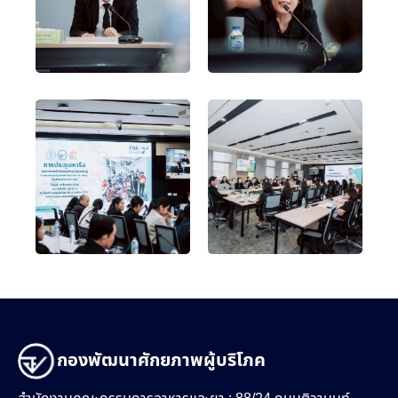
กองพัฒนาศักยภาพผู้บริโภค