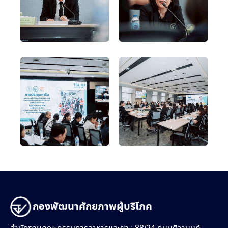
กองพัฒนาศักยภาพผู้บริโภค