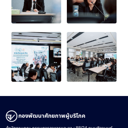
กองพัฒนาศักยภาพผู้บริโภค