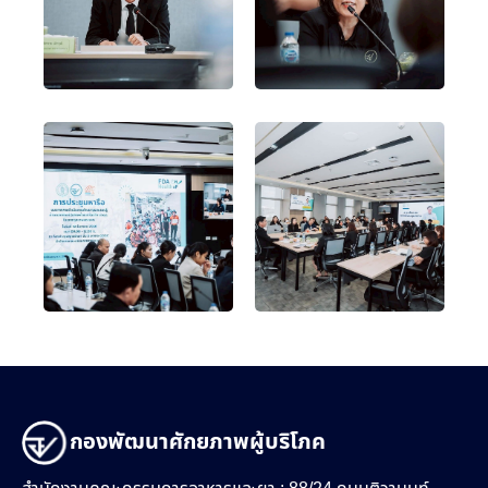
กองพัฒนาศักยภาพผู้บริโภค