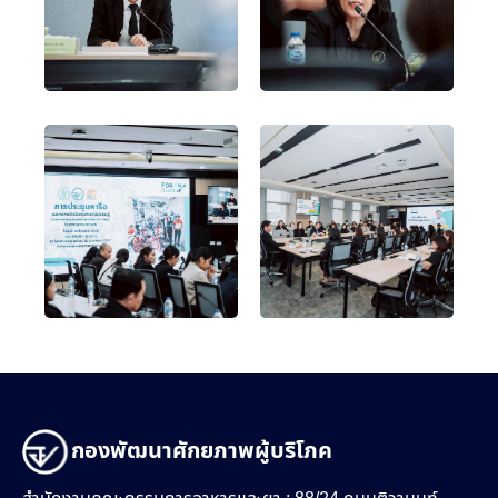
กองพัฒนาศักยภาพผู้บริโภค