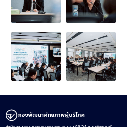
กองพัฒนาศักยภาพผู้บริโภค