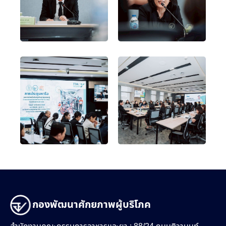
กองพัฒนาศักยภาพผู้บริโภค