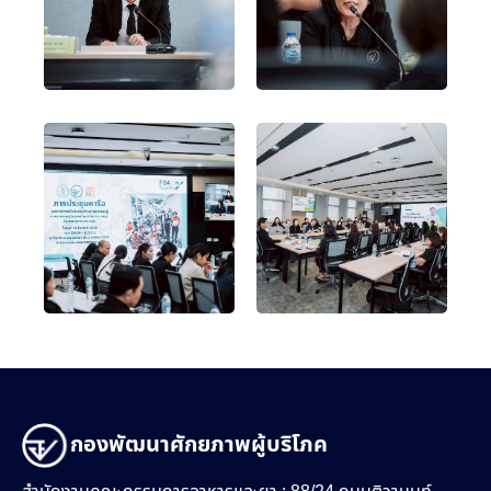
กองพัฒนาศักยภาพผู้บริโภค