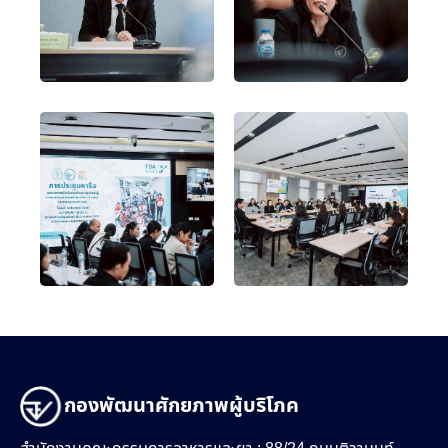
กองพัฒนาศักยภาพผู้บริโภค