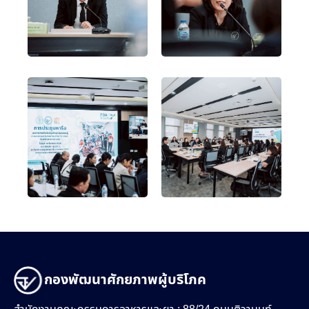
กองพัฒนาศักยภาพผู้บริโภค