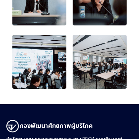
กองพัฒนาศักยภาพผู้บริโภค