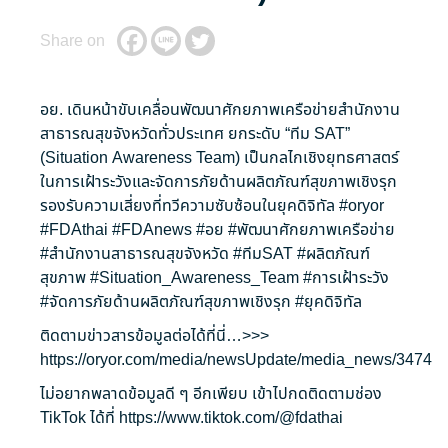
Share on
อย. เดินหน้าขับเคลื่อนพัฒนาศักยภาพเครือข่ายสำนักงาน
สาธารณสุขจังหวัดทั่วประเทศ ยกระดับ “ทีม SAT”
(Situation Awareness Team) เป็นกลไกเชิงยุทธศาสตร์
ในการเฝ้าระวังและจัดการภัยด้านผลิตภัณฑ์สุขภาพเชิงรุก
รองรับความเสี่ยงที่ทวีความซับซ้อนในยุคดิจิทัล
#oryor
#FDAthai
#FDAnews
#อย
#พัฒนาศักยภาพเครือข่าย
#สำนักงานสาธารณสุขจังหวัด
#ทีมSAT
#ผลิตภัณฑ์
สุขภาพ
#Situation_Awareness_Team
#การเฝ้าระวัง
#จัดการภัยด้านผลิตภัณฑ์สุขภาพเชิงรุก
#ยุคดิจิทัล
ติดตามข่าวสารข้อมูลต่อได้ที่นี่…>>>
https://oryor.com/media/newsUpdate/media_news/3474
ไม่อยากพลาดข้อมูลดี ๆ อีกเพียบ เข้าไปกดติดตามช่อง
TikTok ได้ที่
https://www.tiktok.com/@fdathai