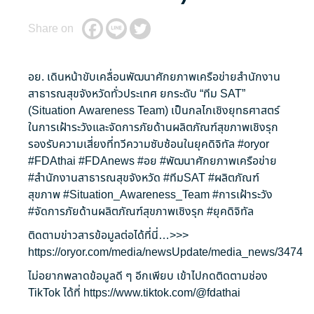
Share on
อย. เดินหน้าขับเคลื่อนพัฒนาศักยภาพเครือข่ายสำนักงาน
สาธารณสุขจังหวัดทั่วประเทศ ยกระดับ “ทีม SAT”
(Situation Awareness Team) เป็นกลไกเชิงยุทธศาสตร์
ในการเฝ้าระวังและจัดการภัยด้านผลิตภัณฑ์สุขภาพเชิงรุก
รองรับความเสี่ยงที่ทวีความซับซ้อนในยุคดิจิทัล
#oryor
#FDAthai
#FDAnews
#อย
#พัฒนาศักยภาพเครือข่าย
#สำนักงานสาธารณสุขจังหวัด
#ทีมSAT
#ผลิตภัณฑ์
สุขภาพ
#Situation_Awareness_Team
#การเฝ้าระวัง
#จัดการภัยด้านผลิตภัณฑ์สุขภาพเชิงรุก
#ยุคดิจิทัล
ติดตามข่าวสารข้อมูลต่อได้ที่นี่…>>>
https://oryor.com/media/newsUpdate/media_news/3474
ไม่อยากพลาดข้อมูลดี ๆ อีกเพียบ เข้าไปกดติดตามช่อง
TikTok ได้ที่
https://www.tiktok.com/@fdathai