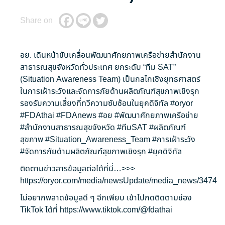
Share on
อย. เดินหน้าขับเคลื่อนพัฒนาศักยภาพเครือข่ายสำนักงาน
สาธารณสุขจังหวัดทั่วประเทศ ยกระดับ “ทีม SAT”
(Situation Awareness Team) เป็นกลไกเชิงยุทธศาสตร์
ในการเฝ้าระวังและจัดการภัยด้านผลิตภัณฑ์สุขภาพเชิงรุก
รองรับความเสี่ยงที่ทวีความซับซ้อนในยุคดิจิทัล
#oryor
#FDAthai
#FDAnews
#อย
#พัฒนาศักยภาพเครือข่าย
#สำนักงานสาธารณสุขจังหวัด
#ทีมSAT
#ผลิตภัณฑ์
สุขภาพ
#Situation_Awareness_Team
#การเฝ้าระวัง
#จัดการภัยด้านผลิตภัณฑ์สุขภาพเชิงรุก
#ยุคดิจิทัล
ติดตามข่าวสารข้อมูลต่อได้ที่นี่…>>>
https://oryor.com/media/newsUpdate/media_news/3474
ไม่อยากพลาดข้อมูลดี ๆ อีกเพียบ เข้าไปกดติดตามช่อง
TikTok ได้ที่
https://www.tiktok.com/@fdathai