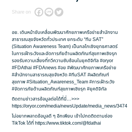
Share on
อย. เดินหน้าขับเคลื่อนพัฒนาศักยภาพเครือข่ายสำนักงาน
สาธารณสุขจังหวัดทั่วประเทศ ยกระดับ “ทีม SAT”
(Situation Awareness Team) เป็นกลไกเชิงยุทธศาสตร์
ในการเฝ้าระวังและจัดการภัยด้านผลิตภัณฑ์สุขภาพเชิงรุก
รองรับความเสี่ยงที่ทวีความซับซ้อนในยุคดิจิทัล
#oryor
#FDAthai
#FDAnews
#อย
#พัฒนาศักยภาพเครือข่าย
#สำนักงานสาธารณสุขจังหวัด
#ทีมSAT
#ผลิตภัณฑ์
สุขภาพ
#Situation_Awareness_Team
#การเฝ้าระวัง
#จัดการภัยด้านผลิตภัณฑ์สุขภาพเชิงรุก
#ยุคดิจิทัล
ติดตามข่าวสารข้อมูลต่อได้ที่นี่…>>>
https://oryor.com/media/newsUpdate/media_news/3474
ไม่อยากพลาดข้อมูลดี ๆ อีกเพียบ เข้าไปกดติดตามช่อง
TikTok ได้ที่
https://www.tiktok.com/@fdathai