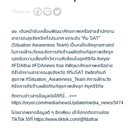
Share on
อย. เดินหน้าขับเคลื่อนพัฒนาศักยภาพเครือข่ายสำนักงาน
สาธารณสุขจังหวัดทั่วประเทศ ยกระดับ “ทีม SAT”
(Situation Awareness Team) เป็นกลไกเชิงยุทธศาสตร์
ในการเฝ้าระวังและจัดการภัยด้านผลิตภัณฑ์สุขภาพเชิงรุก
รองรับความเสี่ยงที่ทวีความซับซ้อนในยุคดิจิทัล
#oryor
#FDAthai
#FDAnews
#อย
#พัฒนาศักยภาพเครือข่าย
#สำนักงานสาธารณสุขจังหวัด
#ทีมSAT
#ผลิตภัณฑ์
สุขภาพ
#Situation_Awareness_Team
#การเฝ้าระวัง
#จัดการภัยด้านผลิตภัณฑ์สุขภาพเชิงรุก
#ยุคดิจิทัล
ติดตามข่าวสารข้อมูลต่อได้ที่นี่…>>>
https://oryor.com/media/newsUpdate/media_news/3474
ไม่อยากพลาดข้อมูลดี ๆ อีกเพียบ เข้าไปกดติดตามช่อง
TikTok ได้ที่
https://www.tiktok.com/@fdathai