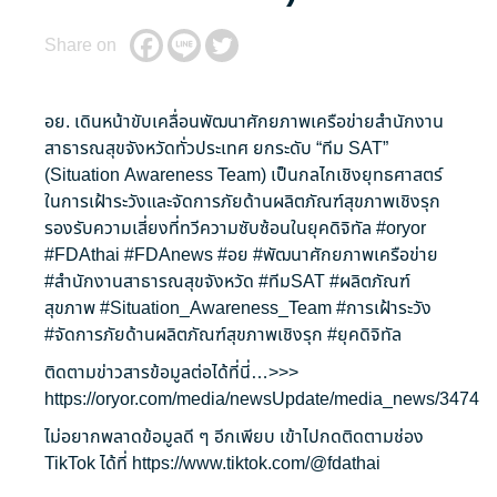
Share on
อย. เดินหน้าขับเคลื่อนพัฒนาศักยภาพเครือข่ายสำนักงาน
สาธารณสุขจังหวัดทั่วประเทศ ยกระดับ “ทีม SAT”
(Situation Awareness Team) เป็นกลไกเชิงยุทธศาสตร์
ในการเฝ้าระวังและจัดการภัยด้านผลิตภัณฑ์สุขภาพเชิงรุก
รองรับความเสี่ยงที่ทวีความซับซ้อนในยุคดิจิทัล
#oryor
#FDAthai
#FDAnews
#อย
#พัฒนาศักยภาพเครือข่าย
#สำนักงานสาธารณสุขจังหวัด
#ทีมSAT
#ผลิตภัณฑ์
สุขภาพ
#Situation_Awareness_Team
#การเฝ้าระวัง
#จัดการภัยด้านผลิตภัณฑ์สุขภาพเชิงรุก
#ยุคดิจิทัล
ติดตามข่าวสารข้อมูลต่อได้ที่นี่…>>>
https://oryor.com/media/newsUpdate/media_news/3474
ไม่อยากพลาดข้อมูลดี ๆ อีกเพียบ เข้าไปกดติดตามช่อง
TikTok ได้ที่
https://www.tiktok.com/@fdathai