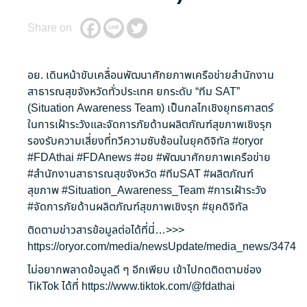
Share on
อย. เดินหน้าขับเคลื่อนพัฒนาศักยภาพเครือข่ายสำนักงาน
สาธารณสุขจังหวัดทั่วประเทศ ยกระดับ “ทีม SAT”
(Situation Awareness Team) เป็นกลไกเชิงยุทธศาสตร์
ในการเฝ้าระวังและจัดการภัยด้านผลิตภัณฑ์สุขภาพเชิงรุก
รองรับความเสี่ยงที่ทวีความซับซ้อนในยุคดิจิทัล
#oryor
#FDAthai
#FDAnews
#อย
#พัฒนาศักยภาพเครือข่าย
#สำนักงานสาธารณสุขจังหวัด
#ทีมSAT
#ผลิตภัณฑ์
สุขภาพ
#Situation_Awareness_Team
#การเฝ้าระวัง
#จัดการภัยด้านผลิตภัณฑ์สุขภาพเชิงรุก
#ยุคดิจิทัล
ติดตามข่าวสารข้อมูลต่อได้ที่นี่…>>>
https://oryor.com/media/newsUpdate/media_news/3474
ไม่อยากพลาดข้อมูลดี ๆ อีกเพียบ เข้าไปกดติดตามช่อง
TikTok ได้ที่
https://www.tiktok.com/@fdathai