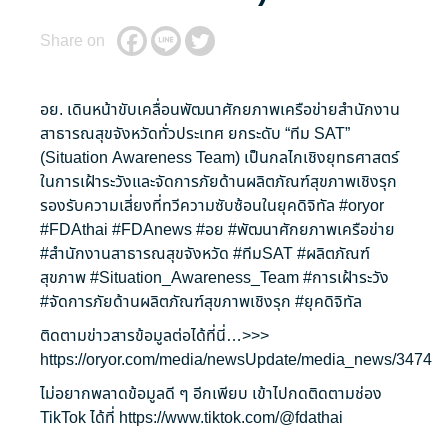
Share on
อย. เดินหน้าขับเคลื่อนพัฒนาศักยภาพเครือข่ายสำนักงาน
สาธารณสุขจังหวัดทั่วประเทศ ยกระดับ “ทีม SAT”
(Situation Awareness Team) เป็นกลไกเชิงยุทธศาสตร์
ในการเฝ้าระวังและจัดการภัยด้านผลิตภัณฑ์สุขภาพเชิงรุก
รองรับความเสี่ยงที่ทวีความซับซ้อนในยุคดิจิทัล
#oryor
#FDAthai
#FDAnews
#อย
#พัฒนาศักยภาพเครือข่าย
#สำนักงานสาธารณสุขจังหวัด
#ทีมSAT
#ผลิตภัณฑ์
สุขภาพ
#Situation_Awareness_Team
#การเฝ้าระวัง
#จัดการภัยด้านผลิตภัณฑ์สุขภาพเชิงรุก
#ยุคดิจิทัล
ติดตามข่าวสารข้อมูลต่อได้ที่นี่…>>>
https://oryor.com/media/newsUpdate/media_news/3474
ไม่อยากพลาดข้อมูลดี ๆ อีกเพียบ เข้าไปกดติดตามช่อง
TikTok ได้ที่
https://www.tiktok.com/@fdathai