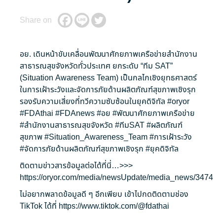
Share on
อย. เดินหน้าขับเคลื่อนพัฒนาศักยภาพเครือข่ายสำนักงาน
สาธารณสุขจังหวัดทั่วประเทศ ยกระดับ “ทีม SAT”
(Situation Awareness Team) เป็นกลไกเชิงยุทธศาสตร์
ในการเฝ้าระวังและจัดการภัยด้านผลิตภัณฑ์สุขภาพเชิงรุก
รองรับความเสี่ยงที่ทวีความซับซ้อนในยุคดิจิทัล
#oryor
#FDAthai
#FDAnews
#อย
#พัฒนาศักยภาพเครือข่าย
#สำนักงานสาธารณสุขจังหวัด
#ทีมSAT
#ผลิตภัณฑ์
สุขภาพ
#Situation_Awareness_Team
#การเฝ้าระวัง
#จัดการภัยด้านผลิตภัณฑ์สุขภาพเชิงรุก
#ยุคดิจิทัล
ติดตามข่าวสารข้อมูลต่อได้ที่นี่…>>>
https://oryor.com/media/newsUpdate/media_news/3474
ไม่อยากพลาดข้อมูลดี ๆ อีกเพียบ เข้าไปกดติดตามช่อง
TikTok ได้ที่
https://www.tiktok.com/@fdathai