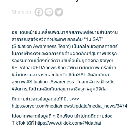
Share on
อย. เดินหน้าขับเคลื่อนพัฒนาศักยภาพเครือข่ายสำนักงาน
สาธารณสุขจังหวัดทั่วประเทศ ยกระดับ “ทีม SAT”
(Situation Awareness Team) เป็นกลไกเชิงยุทธศาสตร์
ในการเฝ้าระวังและจัดการภัยด้านผลิตภัณฑ์สุขภาพเชิงรุก
รองรับความเสี่ยงที่ทวีความซับซ้อนในยุคดิจิทัล
#oryor
#FDAthai
#FDAnews
#อย
#พัฒนาศักยภาพเครือข่าย
#สำนักงานสาธารณสุขจังหวัด
#ทีมSAT
#ผลิตภัณฑ์
สุขภาพ
#Situation_Awareness_Team
#การเฝ้าระวัง
#จัดการภัยด้านผลิตภัณฑ์สุขภาพเชิงรุก
#ยุคดิจิทัล
ติดตามข่าวสารข้อมูลต่อได้ที่นี่…>>>
https://oryor.com/media/newsUpdate/media_news/3474
ไม่อยากพลาดข้อมูลดี ๆ อีกเพียบ เข้าไปกดติดตามช่อง
TikTok ได้ที่
https://www.tiktok.com/@fdathai