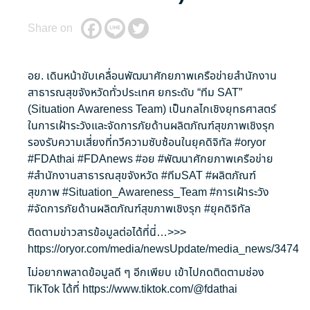
Share on
อย. เดินหน้าขับเคลื่อนพัฒนาศักยภาพเครือข่ายสำนักงาน
สาธารณสุขจังหวัดทั่วประเทศ ยกระดับ “ทีม SAT”
(Situation Awareness Team) เป็นกลไกเชิงยุทธศาสตร์
ในการเฝ้าระวังและจัดการภัยด้านผลิตภัณฑ์สุขภาพเชิงรุก
รองรับความเสี่ยงที่ทวีความซับซ้อนในยุคดิจิทัล
#oryor
#FDAthai
#FDAnews
#อย
#พัฒนาศักยภาพเครือข่าย
#สำนักงานสาธารณสุขจังหวัด
#ทีมSAT
#ผลิตภัณฑ์
สุขภาพ
#Situation_Awareness_Team
#การเฝ้าระวัง
#จัดการภัยด้านผลิตภัณฑ์สุขภาพเชิงรุก
#ยุคดิจิทัล
ติดตามข่าวสารข้อมูลต่อได้ที่นี่…>>>
https://oryor.com/media/newsUpdate/media_news/3474
ไม่อยากพลาดข้อมูลดี ๆ อีกเพียบ เข้าไปกดติดตามช่อง
TikTok ได้ที่
https://www.tiktok.com/@fdathai