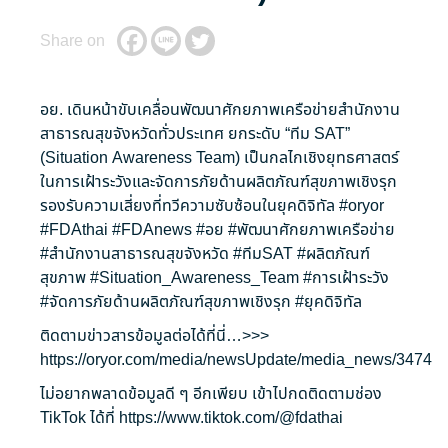
Share on
อย. เดินหน้าขับเคลื่อนพัฒนาศักยภาพเครือข่ายสำนักงาน
สาธารณสุขจังหวัดทั่วประเทศ ยกระดับ “ทีม SAT”
(Situation Awareness Team) เป็นกลไกเชิงยุทธศาสตร์
ในการเฝ้าระวังและจัดการภัยด้านผลิตภัณฑ์สุขภาพเชิงรุก
รองรับความเสี่ยงที่ทวีความซับซ้อนในยุคดิจิทัล
#oryor
#FDAthai
#FDAnews
#อย
#พัฒนาศักยภาพเครือข่าย
#สำนักงานสาธารณสุขจังหวัด
#ทีมSAT
#ผลิตภัณฑ์
สุขภาพ
#Situation_Awareness_Team
#การเฝ้าระวัง
#จัดการภัยด้านผลิตภัณฑ์สุขภาพเชิงรุก
#ยุคดิจิทัล
ติดตามข่าวสารข้อมูลต่อได้ที่นี่…>>>
https://oryor.com/media/newsUpdate/media_news/3474
ไม่อยากพลาดข้อมูลดี ๆ อีกเพียบ เข้าไปกดติดตามช่อง
TikTok ได้ที่
https://www.tiktok.com/@fdathai