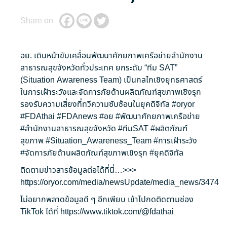
Share on
อย. เดินหน้าขับเคลื่อนพัฒนาศักยภาพเครือข่ายสำนักงาน
สาธารณสุขจังหวัดทั่วประเทศ ยกระดับ “ทีม SAT”
(Situation Awareness Team) เป็นกลไกเชิงยุทธศาสตร์
ในการเฝ้าระวังและจัดการภัยด้านผลิตภัณฑ์สุขภาพเชิงรุก
รองรับความเสี่ยงที่ทวีความซับซ้อนในยุคดิจิทัล
#oryor
#FDAthai
#FDAnews
#อย
#พัฒนาศักยภาพเครือข่าย
#สำนักงานสาธารณสุขจังหวัด
#ทีมSAT
#ผลิตภัณฑ์
สุขภาพ
#Situation_Awareness_Team
#การเฝ้าระวัง
#จัดการภัยด้านผลิตภัณฑ์สุขภาพเชิงรุก
#ยุคดิจิทัล
ติดตามข่าวสารข้อมูลต่อได้ที่นี่…>>>
https://oryor.com/media/newsUpdate/media_news/3474
ไม่อยากพลาดข้อมูลดี ๆ อีกเพียบ เข้าไปกดติดตามช่อง
TikTok ได้ที่
https://www.tiktok.com/@fdathai