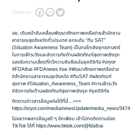
Share on
อย. เดินหน้าขับเคลื่อนพัฒนาศักยภาพเครือข่ายสำนักงาน
สาธารณสุขจังหวัดทั่วประเทศ ยกระดับ “ทีม SAT”
(Situation Awareness Team) เป็นกลไกเชิงยุทธศาสตร์
ในการเฝ้าระวังและจัดการภัยด้านผลิตภัณฑ์สุขภาพเชิงรุก
รองรับความเสี่ยงที่ทวีความซับซ้อนในยุคดิจิทัล
#oryor
#FDAthai
#FDAnews
#อย
#พัฒนาศักยภาพเครือข่าย
#สำนักงานสาธารณสุขจังหวัด
#ทีมSAT
#ผลิตภัณฑ์
สุขภาพ
#Situation_Awareness_Team
#การเฝ้าระวัง
#จัดการภัยด้านผลิตภัณฑ์สุขภาพเชิงรุก
#ยุคดิจิทัล
ติดตามข่าวสารข้อมูลต่อได้ที่นี่…>>>
https://oryor.com/media/newsUpdate/media_news/3474
ไม่อยากพลาดข้อมูลดี ๆ อีกเพียบ เข้าไปกดติดตามช่อง
TikTok ได้ที่
https://www.tiktok.com/@fdathai