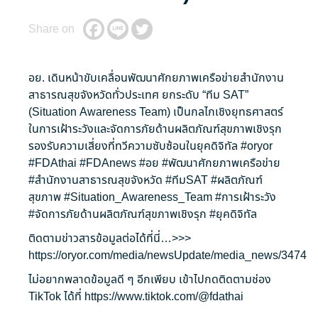
Share on
อย. เดินหน้าขับเคลื่อนพัฒนาศักยภาพเครือข่ายสำนักงาน
สาธารณสุขจังหวัดทั่วประเทศ ยกระดับ “ทีม SAT”
(Situation Awareness Team) เป็นกลไกเชิงยุทธศาสตร์
ในการเฝ้าระวังและจัดการภัยด้านผลิตภัณฑ์สุขภาพเชิงรุก
รองรับความเสี่ยงที่ทวีความซับซ้อนในยุคดิจิทัล
#oryor
#FDAthai
#FDAnews
#อย
#พัฒนาศักยภาพเครือข่าย
#สำนักงานสาธารณสุขจังหวัด
#ทีมSAT
#ผลิตภัณฑ์
สุขภาพ
#Situation_Awareness_Team
#การเฝ้าระวัง
#จัดการภัยด้านผลิตภัณฑ์สุขภาพเชิงรุก
#ยุคดิจิทัล
ติดตามข่าวสารข้อมูลต่อได้ที่นี่…>>>
https://oryor.com/media/newsUpdate/media_news/3474
ไม่อยากพลาดข้อมูลดี ๆ อีกเพียบ เข้าไปกดติดตามช่อง
TikTok ได้ที่
https://www.tiktok.com/@fdathai