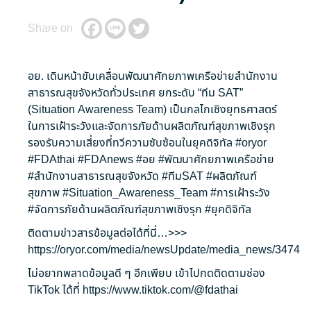
Share on
อย. เดินหน้าขับเคลื่อนพัฒนาศักยภาพเครือข่ายสำนักงาน
สาธารณสุขจังหวัดทั่วประเทศ ยกระดับ “ทีม SAT”
(Situation Awareness Team) เป็นกลไกเชิงยุทธศาสตร์
ในการเฝ้าระวังและจัดการภัยด้านผลิตภัณฑ์สุขภาพเชิงรุก
รองรับความเสี่ยงที่ทวีความซับซ้อนในยุคดิจิทัล
#oryor
#FDAthai
#FDAnews
#อย
#พัฒนาศักยภาพเครือข่าย
#สำนักงานสาธารณสุขจังหวัด
#ทีมSAT
#ผลิตภัณฑ์
สุขภาพ
#Situation_Awareness_Team
#การเฝ้าระวัง
#จัดการภัยด้านผลิตภัณฑ์สุขภาพเชิงรุก
#ยุคดิจิทัล
ติดตามข่าวสารข้อมูลต่อได้ที่นี่…>>>
https://oryor.com/media/newsUpdate/media_news/3474
ไม่อยากพลาดข้อมูลดี ๆ อีกเพียบ เข้าไปกดติดตามช่อง
TikTok ได้ที่
https://www.tiktok.com/@fdathai