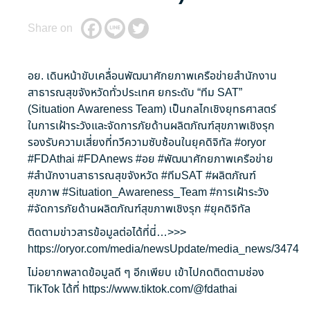
Share on
อย. เดินหน้าขับเคลื่อนพัฒนาศักยภาพเครือข่ายสำนักงาน
สาธารณสุขจังหวัดทั่วประเทศ ยกระดับ “ทีม SAT”
(Situation Awareness Team) เป็นกลไกเชิงยุทธศาสตร์
ในการเฝ้าระวังและจัดการภัยด้านผลิตภัณฑ์สุขภาพเชิงรุก
รองรับความเสี่ยงที่ทวีความซับซ้อนในยุคดิจิทัล
#oryor
#FDAthai
#FDAnews
#อย
#พัฒนาศักยภาพเครือข่าย
#สำนักงานสาธารณสุขจังหวัด
#ทีมSAT
#ผลิตภัณฑ์
สุขภาพ
#Situation_Awareness_Team
#การเฝ้าระวัง
#จัดการภัยด้านผลิตภัณฑ์สุขภาพเชิงรุก
#ยุคดิจิทัล
ติดตามข่าวสารข้อมูลต่อได้ที่นี่…>>>
https://oryor.com/media/newsUpdate/media_news/3474
ไม่อยากพลาดข้อมูลดี ๆ อีกเพียบ เข้าไปกดติดตามช่อง
TikTok ได้ที่
https://www.tiktok.com/@fdathai