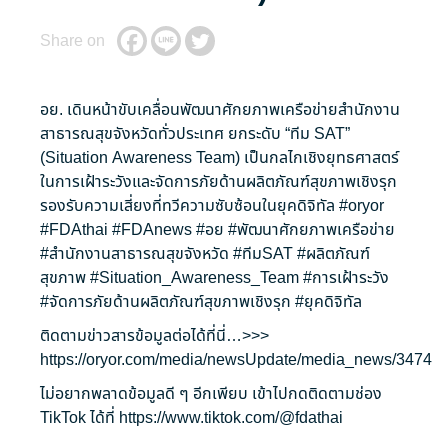
Share on
อย. เดินหน้าขับเคลื่อนพัฒนาศักยภาพเครือข่ายสำนักงาน
สาธารณสุขจังหวัดทั่วประเทศ ยกระดับ “ทีม SAT”
(Situation Awareness Team) เป็นกลไกเชิงยุทธศาสตร์
ในการเฝ้าระวังและจัดการภัยด้านผลิตภัณฑ์สุขภาพเชิงรุก
รองรับความเสี่ยงที่ทวีความซับซ้อนในยุคดิจิทัล
#oryor
#FDAthai
#FDAnews
#อย
#พัฒนาศักยภาพเครือข่าย
#สำนักงานสาธารณสุขจังหวัด
#ทีมSAT
#ผลิตภัณฑ์
สุขภาพ
#Situation_Awareness_Team
#การเฝ้าระวัง
#จัดการภัยด้านผลิตภัณฑ์สุขภาพเชิงรุก
#ยุคดิจิทัล
ติดตามข่าวสารข้อมูลต่อได้ที่นี่…>>>
https://oryor.com/media/newsUpdate/media_news/3474
ไม่อยากพลาดข้อมูลดี ๆ อีกเพียบ เข้าไปกดติดตามช่อง
TikTok ได้ที่
https://www.tiktok.com/@fdathai