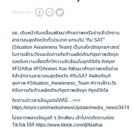
Share on
อย. เดินหน้าขับเคลื่อนพัฒนาศักยภาพเครือข่ายสำนักงาน
สาธารณสุขจังหวัดทั่วประเทศ ยกระดับ “ทีม SAT”
(Situation Awareness Team) เป็นกลไกเชิงยุทธศาสตร์
ในการเฝ้าระวังและจัดการภัยด้านผลิตภัณฑ์สุขภาพเชิงรุก
รองรับความเสี่ยงที่ทวีความซับซ้อนในยุคดิจิทัล
#oryor
#FDAthai
#FDAnews
#อย
#พัฒนาศักยภาพเครือข่าย
#สำนักงานสาธารณสุขจังหวัด
#ทีมSAT
#ผลิตภัณฑ์
สุขภาพ
#Situation_Awareness_Team
#การเฝ้าระวัง
#จัดการภัยด้านผลิตภัณฑ์สุขภาพเชิงรุก
#ยุคดิจิทัล
ติดตามข่าวสารข้อมูลต่อได้ที่นี่…>>>
https://oryor.com/media/newsUpdate/media_news/3474
ไม่อยากพลาดข้อมูลดี ๆ อีกเพียบ เข้าไปกดติดตามช่อง
TikTok ได้ที่
https://www.tiktok.com/@fdathai