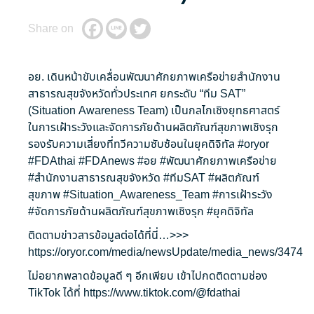
Share on
อย. เดินหน้าขับเคลื่อนพัฒนาศักยภาพเครือข่ายสำนักงาน
สาธารณสุขจังหวัดทั่วประเทศ ยกระดับ “ทีม SAT”
(Situation Awareness Team) เป็นกลไกเชิงยุทธศาสตร์
ในการเฝ้าระวังและจัดการภัยด้านผลิตภัณฑ์สุขภาพเชิงรุก
รองรับความเสี่ยงที่ทวีความซับซ้อนในยุคดิจิทัล
#oryor
#FDAthai
#FDAnews
#อย
#พัฒนาศักยภาพเครือข่าย
#สำนักงานสาธารณสุขจังหวัด
#ทีมSAT
#ผลิตภัณฑ์
สุขภาพ
#Situation_Awareness_Team
#การเฝ้าระวัง
#จัดการภัยด้านผลิตภัณฑ์สุขภาพเชิงรุก
#ยุคดิจิทัล
ติดตามข่าวสารข้อมูลต่อได้ที่นี่…>>>
https://oryor.com/media/newsUpdate/media_news/3474
ไม่อยากพลาดข้อมูลดี ๆ อีกเพียบ เข้าไปกดติดตามช่อง
TikTok ได้ที่
https://www.tiktok.com/@fdathai