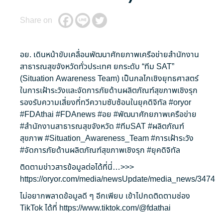
Share on
อย. เดินหน้าขับเคลื่อนพัฒนาศักยภาพเครือข่ายสำนักงาน
สาธารณสุขจังหวัดทั่วประเทศ ยกระดับ “ทีม SAT”
(Situation Awareness Team) เป็นกลไกเชิงยุทธศาสตร์
ในการเฝ้าระวังและจัดการภัยด้านผลิตภัณฑ์สุขภาพเชิงรุก
รองรับความเสี่ยงที่ทวีความซับซ้อนในยุคดิจิทัล
#oryor
#FDAthai
#FDAnews
#อย
#พัฒนาศักยภาพเครือข่าย
#สำนักงานสาธารณสุขจังหวัด
#ทีมSAT
#ผลิตภัณฑ์
สุขภาพ
#Situation_Awareness_Team
#การเฝ้าระวัง
#จัดการภัยด้านผลิตภัณฑ์สุขภาพเชิงรุก
#ยุคดิจิทัล
ติดตามข่าวสารข้อมูลต่อได้ที่นี่…>>>
https://oryor.com/media/newsUpdate/media_news/3474
ไม่อยากพลาดข้อมูลดี ๆ อีกเพียบ เข้าไปกดติดตามช่อง
TikTok ได้ที่
https://www.tiktok.com/@fdathai