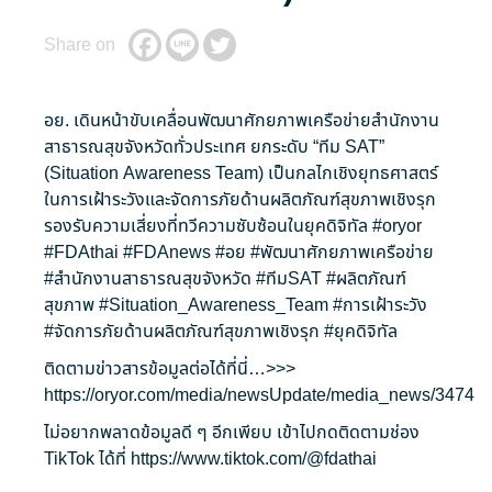
Share on
อย. เดินหน้าขับเคลื่อนพัฒนาศักยภาพเครือข่ายสำนักงาน
สาธารณสุขจังหวัดทั่วประเทศ ยกระดับ “ทีม SAT”
(Situation Awareness Team) เป็นกลไกเชิงยุทธศาสตร์
ในการเฝ้าระวังและจัดการภัยด้านผลิตภัณฑ์สุขภาพเชิงรุก
รองรับความเสี่ยงที่ทวีความซับซ้อนในยุคดิจิทัล
#oryor
#FDAthai
#FDAnews
#อย
#พัฒนาศักยภาพเครือข่าย
#สำนักงานสาธารณสุขจังหวัด
#ทีมSAT
#ผลิตภัณฑ์
สุขภาพ
#Situation_Awareness_Team
#การเฝ้าระวัง
#จัดการภัยด้านผลิตภัณฑ์สุขภาพเชิงรุก
#ยุคดิจิทัล
ติดตามข่าวสารข้อมูลต่อได้ที่นี่…>>>
https://oryor.com/media/newsUpdate/media_news/3474
ไม่อยากพลาดข้อมูลดี ๆ อีกเพียบ เข้าไปกดติดตามช่อง
TikTok ได้ที่
https://www.tiktok.com/@fdathai