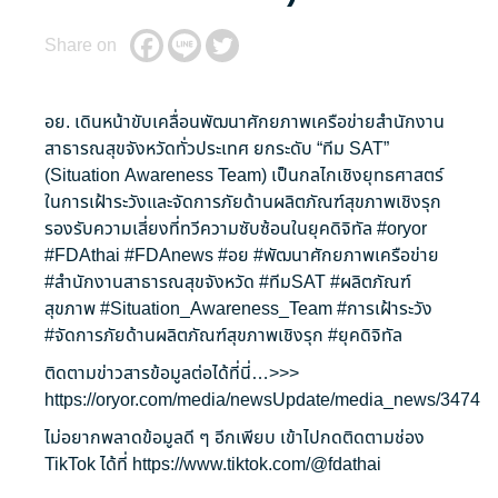
Share on
อย. เดินหน้าขับเคลื่อนพัฒนาศักยภาพเครือข่ายสำนักงาน
สาธารณสุขจังหวัดทั่วประเทศ ยกระดับ “ทีม SAT”
(Situation Awareness Team) เป็นกลไกเชิงยุทธศาสตร์
ในการเฝ้าระวังและจัดการภัยด้านผลิตภัณฑ์สุขภาพเชิงรุก
รองรับความเสี่ยงที่ทวีความซับซ้อนในยุคดิจิทัล
#oryor
#FDAthai
#FDAnews
#อย
#พัฒนาศักยภาพเครือข่าย
#สำนักงานสาธารณสุขจังหวัด
#ทีมSAT
#ผลิตภัณฑ์
สุขภาพ
#Situation_Awareness_Team
#การเฝ้าระวัง
#จัดการภัยด้านผลิตภัณฑ์สุขภาพเชิงรุก
#ยุคดิจิทัล
ติดตามข่าวสารข้อมูลต่อได้ที่นี่…>>>
https://oryor.com/media/newsUpdate/media_news/3474
ไม่อยากพลาดข้อมูลดี ๆ อีกเพียบ เข้าไปกดติดตามช่อง
TikTok ได้ที่
https://www.tiktok.com/@fdathai