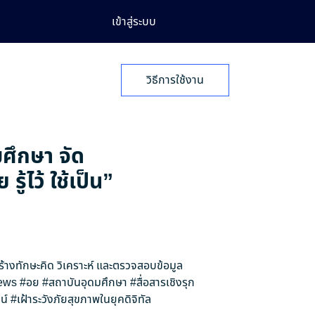
เข้าสู่ระบบ
วิธีการใช้งาน
มศึกษา จัด
้ไว้ ใช้เป็น”
สร้างทักษะคิด วิเคราะห์ และตรวจสอบข้อมูล
ews
#อย
#สถาบันอุดมศึกษา
#สื่อสารเชิงรุก
น์
#เฝ้าระวังภัยสุขภาพในยุคดิจิทัล