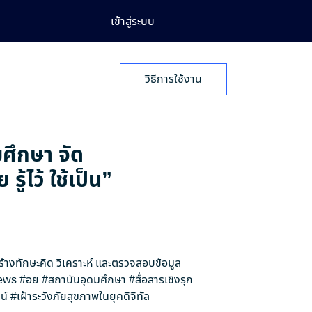
เข้าสู่ระบบ
วิธีการใช้งาน
มศึกษา จัด
้ไว้ ใช้เป็น”
สร้างทักษะคิด วิเคราะห์ และตรวจสอบข้อมูล
ews
#อย
#สถาบันอุดมศึกษา
#สื่อสารเชิงรุก
น์
#เฝ้าระวังภัยสุขภาพในยุคดิจิทัล