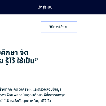
เข้าสู่ระบบ
วิธีการใช้งาน
มศึกษา จัด
้ไว้ ใช้เป็น”
สร้างทักษะคิด วิเคราะห์ และตรวจสอบข้อมูล
ews
#อย
#สถาบันอุดมศึกษา
#สื่อสารเชิงรุก
น์
#เฝ้าระวังภัยสุขภาพในยุคดิจิทัล