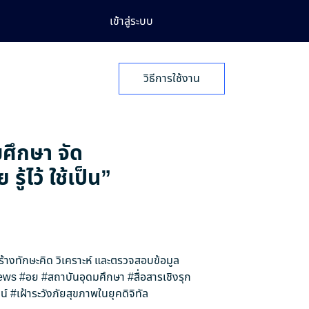
เข้าสู่ระบบ
วิธีการใช้งาน
มศึกษา จัด
้ไว้ ใช้เป็น”
สร้างทักษะคิด วิเคราะห์ และตรวจสอบข้อมูล
ews
#อย
#สถาบันอุดมศึกษา
#สื่อสารเชิงรุก
น์
#เฝ้าระวังภัยสุขภาพในยุคดิจิทัล