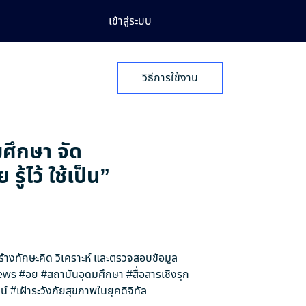
เข้าสู่ระบบ
วิธีการใช้งาน
มศึกษา จัด
้ไว้ ใช้เป็น”
สร้างทักษะคิด วิเคราะห์ และตรวจสอบข้อมูล
ews
#อย
#สถาบันอุดมศึกษา
#สื่อสารเชิงรุก
น์
#เฝ้าระวังภัยสุขภาพในยุคดิจิทัล