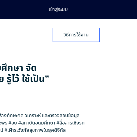
เข้าสู่ระบบ
วิธีการใช้งาน
มศึกษา จัด
้ไว้ ใช้เป็น”
สร้างทักษะคิด วิเคราะห์ และตรวจสอบข้อมูล
ews
#อย
#สถาบันอุดมศึกษา
#สื่อสารเชิงรุก
น์
#เฝ้าระวังภัยสุขภาพในยุคดิจิทัล