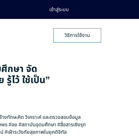
เข้าสู่ระบบ
วิธีการใช้งาน
มศึกษา จัด
้ไว้ ใช้เป็น”
สร้างทักษะคิด วิเคราะห์ และตรวจสอบข้อมูล
ews
#อย
#สถาบันอุดมศึกษา
#สื่อสารเชิงรุก
น์
#เฝ้าระวังภัยสุขภาพในยุคดิจิทัล