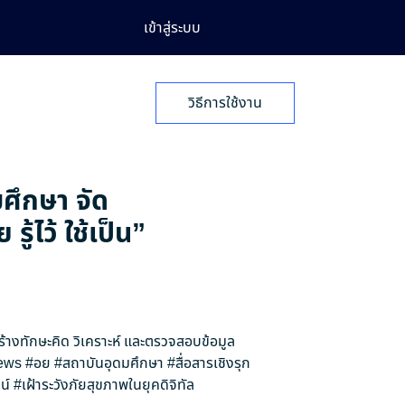
เข้าสู่ระบบ
วิธีการใช้งาน
มศึกษา จัด
้ไว้ ใช้เป็น”
สร้างทักษะคิด วิเคราะห์ และตรวจสอบข้อมูล
ews
#อย
#สถาบันอุดมศึกษา
#สื่อสารเชิงรุก
น์
#เฝ้าระวังภัยสุขภาพในยุคดิจิทัล